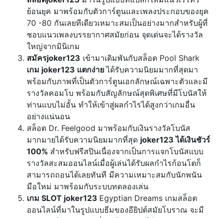
ย้อนยุค มาพร้อมกับตัวการ์ตูนและเพลงประกอบของยุค
70 -80 กันเลยทีเดียวเหมาะสมเป็นอย่างมากสำหรับผู้ที่
ชอบแนวเพลงบรรยากาศสมัยก่อน จุดเด่นจะได้รางวัล
ใหญ่จากมินิเกม
สมัครjoker123
เข้ามาเดิมพันกับสล็อต Pool Shark
เกม joker123 แตกง่าย
ได้รับความนิยมมากที่สุดมา
พร้อมกับภาพที่เป็นตัวการ์ตูนเอกลักษณ์เฉพาะตัวและมี
รางวัลคอมโบ พร้อมกับสัญลักษณ์สุดพิเศษที่มีโบนัสให้
ท่านแบบไม่อั้น ทำให้เข้าสู่ผลกำไรได้สูงกว่าเกมอื่น
อย่างแน่นอน
สล็อต Dr. Feelgood มาพร้อมกับเงินรางวัลโบนัส
มากมายได้รับความนิยมมากที่สุด
joker123 ได้เงินชัวร์
100%
สำหรับฟรีสปินเนื่องจากเป็นการแจกโบนัสแบบ
รางวัลสะสมออนไลน์เมื่อผู้เล่นได้รับผลกำไรก้อนโตก็
สามารถถอนได้เลยทันที มีความเหมาะสมกับนักพนัน
มือใหม่ มาพร้อมกับระบบทดลองเล่น
เกม SLOT joker123
Egyptian Dreams เกมสล็อต
ออนไลน์ที่มาในรูปแบบธีมของอียิปต์สมัยโบราณ จะมี