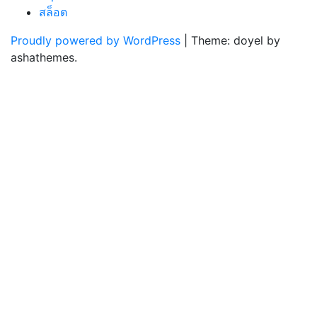
สล็อต
Proudly powered by WordPress
|
Theme: doyel by
ashathemes.