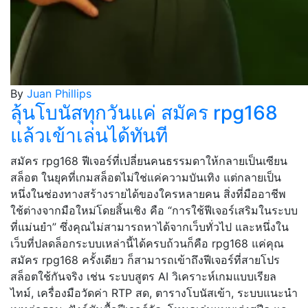
By
Juan Phillips
ลุ้นโบนัสทุกวันแค่ สมัคร rpg168
แล้วเข้าเล่นได้ทันที
สมัคร rpg168 ฟีเจอร์ที่เปลี่ยนคนธรรมดาให้กลายเป็นเซียน
สล็อต ในยุคที่เกมสล็อตไม่ใช่แค่ความบันเทิง แต่กลายเป็น
หนึ่งในช่องทางสร้างรายได้ของใครหลายคน สิ่งที่มืออาชีพ
ใช้ต่างจากมือใหม่โดยสิ้นเชิง คือ “การใช้ฟีเจอร์เสริมในระบบ
ที่แม่นยำ” ซึ่งคุณไม่สามารถหาได้จากเว็บทั่วไป และหนึ่งใน
เว็บที่ปลดล็อกระบบเหล่านี้ได้ครบถ้วนก็คือ rpg168 แค่คุณ
สมัคร rpg168 ครั้งเดียว ก็สามารถเข้าถึงฟีเจอร์ที่สายโปร
สล็อตใช้กันจริง เช่น ระบบสูตร AI วิเคราะห์เกมแบบเรียล
ไทม์, เครื่องมือวัดค่า RTP สด, ตารางโบนัสเข้า, ระบบแนะนำ