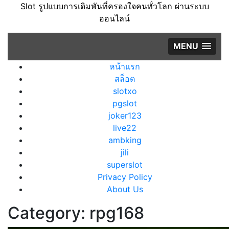
Skip
Slot รูปแบบการเดิมพันที่ครองใจคนทั่วโลก ผ่านระบบ
to
ออนไลน์
content
MENU
Close
หน้าแรก
Menu
สล็อต
slotxo
pgslot
joker123
live22
ambking
jili
superslot
Privacy Policy
About Us
Category:
rpg168