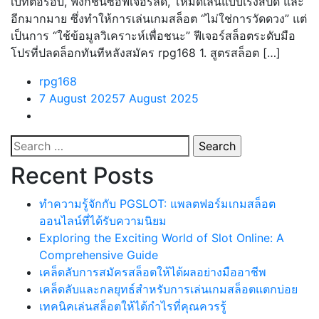
เบทต่อรอบ, ฟังก์ชันซื้อฟีเจอร์ลัด, โหมดเล่นแบบเร่งสปีด และ
อีกมากมาย ซึ่งทำให้การเล่นเกมสล็อต “ไม่ใช่การวัดดวง” แต่
เป็นการ “ใช้ข้อมูลวิเคราะห์เพื่อชนะ” ฟีเจอร์สล็อตระดับมือ
โปรที่ปลดล็อกทันทีหลังสมัคร rpg168 1. สูตรสล็อต […]
rpg168
7 August 2025
7 August 2025
Search
for:
Recent Posts
ทำความรู้จักกับ PGSLOT: แพลตฟอร์มเกมสล็อต
ออนไลน์ที่ได้รับความนิยม
Exploring the Exciting World of Slot Online: A
Comprehensive Guide
เคล็ดลับการสมัครสล็อตให้ได้ผลอย่างมืออาชีพ
เคล็ดลับและกลยุทธ์สำหรับการเล่นเกมสล็อตแตกบ่อย
เทคนิคเล่นสล็อตให้ได้กำไรที่คุณควรรู้