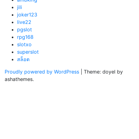
jili
joker123
live22
pgslot
rpg168
slotxo
superslot
สล็อต
Proudly powered by WordPress
|
Theme: doyel by
ashathemes.