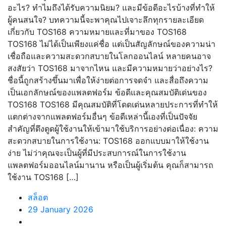
อะไร? ทำไมถึงได้รับความนิยม? และมีข้อดีอะไรบ้างที่ทำให้
ผู้คนสนใจ? บทความนี้จะพาคุณไปเจาะลึกทุกรายละเอียด
เกี่ยวกับ TOS168 ความหมายและที่มาของ TOS168
TOS168 ไม่ได้เป็นเพียงแค่ชื่อ แต่เป็นสัญลักษณ์ของความน่า
เชื่อถือและความสะดวกสบายในโลกออนไลน์ หลายคนอาจ
สงสัยว่า TOS168 มาจากไหน และมีความหมายว่าอย่างไร?
ชื่อนี้ถูกสร้างขึ้นมาเพื่อให้ง่ายต่อการจดจำ และสื่อถึงความ
เป็นเอกลักษณ์ของแพลตฟอร์ม ข้อดีและคุณสมบัติเด่นของ
TOS168 TOS168 มีคุณสมบัติที่โดดเด่นหลายประการที่ทำให้
แตกต่างจากแพลตฟอร์มอื่นๆ ข้อดีเหล่านี้เองที่เป็นปัจจัย
สำคัญที่ดึงดูดผู้ใช้งานให้เข้ามาใช้บริการอย่างต่อเนื่อง: ความ
สะดวกสบายในการใช้งาน: TOS168 ออกแบบมาให้ใช้งาน
ง่าย ไม่ว่าคุณจะเป็นผู้ที่มีประสบการณ์ในการใช้งาน
แพลตฟอร์มออนไลน์มานาน หรือเป็นผู้เริ่มต้น คุณก็สามารถ
ใช้งาน TOS168 […]
สล็อต
29 January 2026