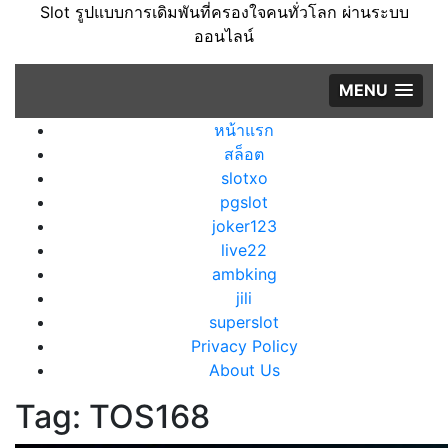
Skip
Slot รูปแบบการเดิมพันที่ครองใจคนทั่วโลก ผ่านระบบ
to
ออนไลน์
content
MENU
Close
หน้าแรก
Menu
สล็อต
slotxo
pgslot
joker123
live22
ambking
jili
superslot
Privacy Policy
About Us
Tag:
TOS168