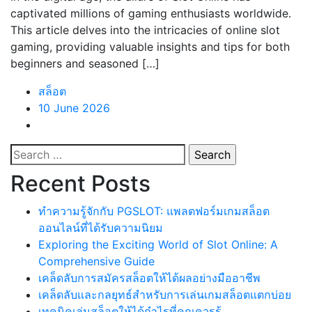
captivated millions of gaming enthusiasts worldwide.
This article delves into the intricacies of online slot
gaming, providing valuable insights and tips for both
beginners and seasoned […]
สล็อต
10 June 2026
Search
for:
Recent Posts
ทำความรู้จักกับ PGSLOT: แพลตฟอร์มเกมสล็อต
ออนไลน์ที่ได้รับความนิยม
Exploring the Exciting World of Slot Online: A
Comprehensive Guide
เคล็ดลับการสมัครสล็อตให้ได้ผลอย่างมืออาชีพ
เคล็ดลับและกลยุทธ์สำหรับการเล่นเกมสล็อตแตกบ่อย
เทคนิคเล่นสล็อตให้ได้กำไรที่คุณควรรู้