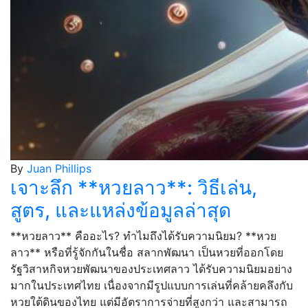
By
Juan Phillips
เจาะลึก **หวยลาว**: วิธีเล่น,
สูตร, และแหล่งข้อมูลล่าสุด
**หวยลาว** คืออะไร? ทำไมถึงได้รับความนิยม? **หวย
ลาว** หรือที่รู้จักกันในชื่อ สลากพัฒนา เป็นหวยที่ออกโดย
รัฐวิสาหกิจหวยพัฒนาของประเทศลาว ได้รับความนิยมอย่าง
มากในประเทศไทย เนื่องจากมีรูปแบบการเล่นที่คล้ายคลึงกับ
หวยใต้ดินของไทย แต่มีอัตราการจ่ายที่สูงกว่า และสามารถ