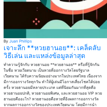
By
Juan Phillips
เจาะลึก **หวยฮานอย**: เคล็ดลับ
วิธีเล่น และแหล่งข้อมูลล่าสุด
ทำความรู้จักกับ หวยฮานอย **หวยฮานอย** หรือที่รู้จักกัน
ในชื่อ หวยเวียดนาม เป็นหวยที่ออกรางวัลโดยรัฐบาล
เวียดนาม ได้รับความนิยมอย่างมากในประเทศไทย เนื่องจาก
มีการออกรางวัลทุกวัน ทำให้ผู้เล่นมีโอกาสเสี่ยงโชคได้บ่อย
ครั้ง หวยฮานอยมีหลายประเภท แต่ที่นิยมกันมากที่สุดคือ
หวยฮานอยปกติ, หวยฮานอยพิเศษ, และหวยฮานอย VIP หวย
ฮานอยคืออะไร? หวยฮานอยคือหวยที่อิงผลการออกรางวัล
จากผลการออกรางวัลของประเทศเวียดนาม โดยมีการนำ