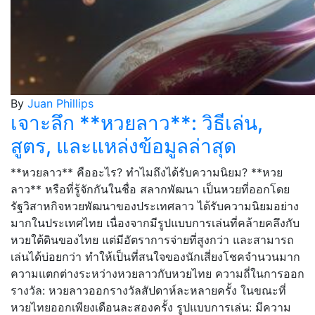
By
Juan Phillips
เจาะลึก **หวยลาว**: วิธีเล่น,
สูตร, และแหล่งข้อมูลล่าสุด
**หวยลาว** คืออะไร? ทำไมถึงได้รับความนิยม? **หวย
ลาว** หรือที่รู้จักกันในชื่อ สลากพัฒนา เป็นหวยที่ออกโดย
รัฐวิสาหกิจหวยพัฒนาของประเทศลาว ได้รับความนิยมอย่าง
มากในประเทศไทย เนื่องจากมีรูปแบบการเล่นที่คล้ายคลึงกับ
หวยใต้ดินของไทย แต่มีอัตราการจ่ายที่สูงกว่า และสามารถ
เล่นได้บ่อยกว่า ทำให้เป็นที่สนใจของนักเสี่ยงโชคจำนวนมาก
ความแตกต่างระหว่างหวยลาวกับหวยไทย ความถี่ในการออก
รางวัล: หวยลาวออกรางวัลสัปดาห์ละหลายครั้ง ในขณะที่
หวยไทยออกเพียงเดือนละสองครั้ง รูปแบบการเล่น: มีความ