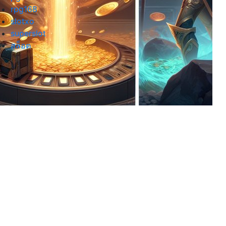
rpg168
slotxo
superslot
สล็อต