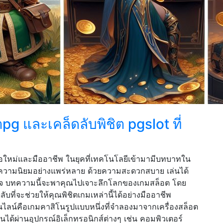
pg และเคล็ดลับพิชิต pgslot ที่
นมือใหม่และมืออาชีพ ในยุคที่เทคโนโลยีเข้ามามีบทบาทใน
ับความนิยมอย่างแพร่หลาย ด้วยความสะดวกสบาย เล่นได้
ดใจ บทความนี้จะพาคุณไปเจาะลึกโลกของเกมสล็อต โดย
บที่จะช่วยให้คุณพิชิตเกมเหล่านี้ได้อย่างมืออาชีพ
ไลน์คือเกมคาสิโนรูปแบบหนึ่งที่จำลองมาจากเครื่องสล็อต
ด้ผ่านอุปกรณ์อิเล็กทรอนิกส์ต่างๆ เช่น คอมพิวเตอร์