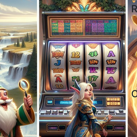
for
R
C