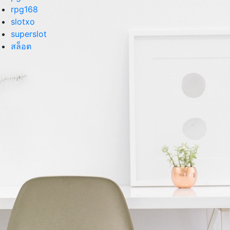
rpg168
slotxo
superslot
สล็อต