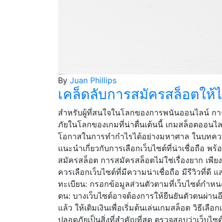
By
Juan Phillips
เคล็ดลับการสมัครสล็อตให้ไ
สำหรับผู้ที่สนใจในโลกของการพนันออนไลน์ การ
ภัยในโลกของเกมที่น่าตื่นเต้นนี้ เกมสล็อตออนไ
โอกาสในการทำกำไรได้อย่างมหาศาล ในบทความ
แนะนำเกี่ยวกับการเลือกเว็บไซต์ที่น่าเชื่อถือ พร้อ
สมัครสล็อต การสมัครสล็อตไม่ใช่เรื่องยาก เพียงแค
ควรเลือกเว็บไซต์ที่มีความน่าเชื่อถือ มีรีวิวที่ดี
ทะเบียน: กรอกข้อมูลส่วนตัวตามที่เว็บไซต์กำหน
ตน: บางเว็บไซต์อาจต้องการให้ยืนยันตัวตนผ่านอ
แล้ว ให้เติมเงินเพื่อเริ่มต้นเล่นเกมสล็อต วิธีเ
ปลอดภัยเป็นสิ่งที่สำคัญที่สุด ตรวจสอบว่าเว็บไซ