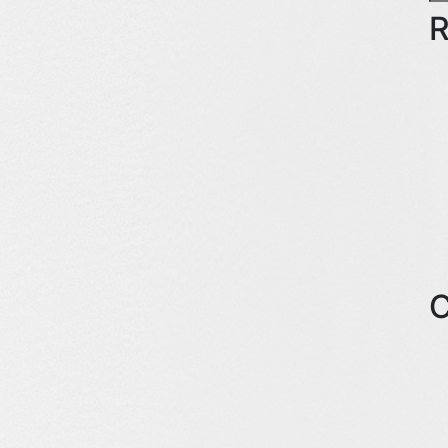
for
R
C