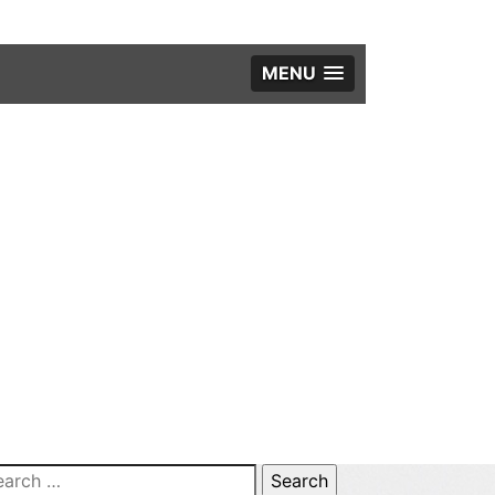
MENU
arch