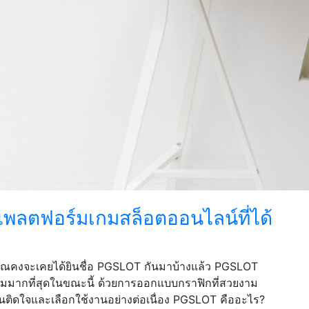
แพลตฟอร์มเกมสล็อตออนไลน์ที่ได้
 คุณคงจะเคยได้ยินชื่อ PGSLOT กันมาบ้างแล้ว PGSLOT
ิยมมากที่สุดในขณะนี้ ด้วยการออกแบบกราฟิกที่สวยงาม
ยคนติดใจและเลือกใช้งานอย่างต่อเนื่อง PGSLOT คืออะไร?