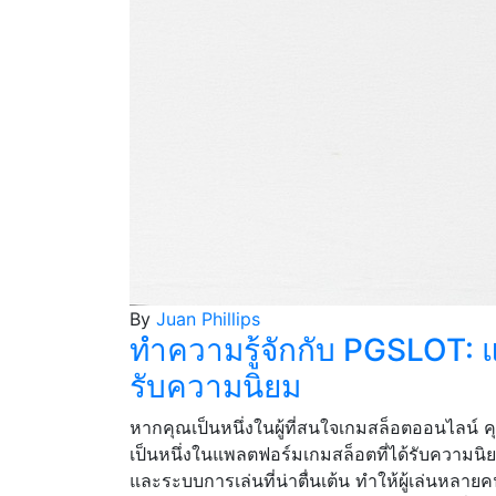
By
Juan Phillips
ทำความรู้จักกับ PGSLOT: 
รับความนิยม
หากคุณเป็นหนึ่งในผู้ที่สนใจเกมสล็อตออนไลน์
เป็นหนึ่งในแพลตฟอร์มเกมสล็อตที่ได้รับความน
และระบบการเล่นที่น่าตื่นเต้น ทำให้ผู้เล่นหลา