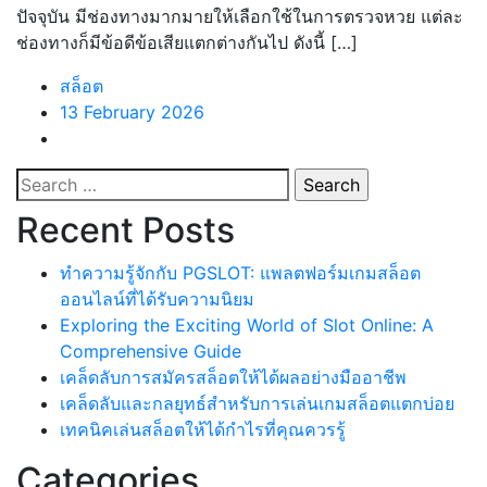
ปัจจุบัน มีช่องทางมากมายให้เลือกใช้ในการตรวจหวย แต่ละ
ช่องทางก็มีข้อดีข้อเสียแตกต่างกันไป ดังนี้ […]
สล็อต
13 February 2026
Search
for:
Recent Posts
ทำความรู้จักกับ PGSLOT: แพลตฟอร์มเกมสล็อต
ออนไลน์ที่ได้รับความนิยม
Exploring the Exciting World of Slot Online: A
Comprehensive Guide
เคล็ดลับการสมัครสล็อตให้ได้ผลอย่างมืออาชีพ
เคล็ดลับและกลยุทธ์สำหรับการเล่นเกมสล็อตแตกบ่อย
เทคนิคเล่นสล็อตให้ได้กำไรที่คุณควรรู้
Categories