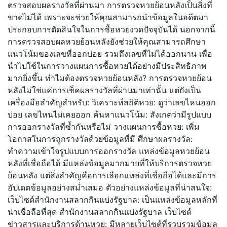
ตรวจสอบผลรางวัลที่ผ่านมา การตรวจหวยย้อนหลังเป็นสิ่งที่
ขาดไม่ได้ เพราะจะช่วยให้คุณสามารถนำข้อมูลในอดีตมา
ประกอบการตัดสินใจในการซื้อหวยงวดปัจจุบันได้ นอกจากนี้
การตรวจสอบผลหวยย้อนหลังยังช่วยให้คุณสามารถศึกษา
แนวโน้มของเลขที่ออกบ่อย รวมถึงเลขที่ไม่ได้ออกนาน เพื่อ
นำไปใช้ในการวางแผนการซื้อหวยได้อย่างมีประสิทธิภาพ
มากยิ่งขึ้น ทำไมต้องตรวจหวยย้อนหลัง? การตรวจหวยย้อน
หลังไม่ใช่แค่การเช็คผลรางวัลที่ผ่านมาเท่านั้น แต่ยังเป็น
เครื่องมือสำคัญสำหรับ: วิเคราะห์สถิติหวย: ดูว่าเลขไหนออก
บ่อย เลขไหนไม่เคยออก ค้นหาแนวโน้ม: สังเกตว่ามีรูปแบบ
การออกรางวัลที่ซ้ำกันหรือไม่ วางแผนการซื้อหวย: เพิ่ม
โอกาสในการถูกรางวัลด้วยข้อมูลที่มี ศึกษาผลรางวัล:
ทำความเข้าใจรูปแบบการออกรางวัล แหล่งข้อมูลหวยย้อน
หลังที่เชื่อถือได้ มีแหล่งข้อมูลมากมายที่ให้บริการตรวจหวย
ย้อนหลัง แต่สิ่งสำคัญคือการเลือกแหล่งที่เชื่อถือได้และมีการ
อัปเดตข้อมูลอย่างสม่ำเสมอ ตัวอย่างแหล่งข้อมูลที่น่าสนใจ:
เว็บไซต์สำนักงานสลากกินแบ่งรัฐบาล: เป็นแหล่งข้อมูลหลักที่
น่าเชื่อถือที่สุด สำนักงานสลากกินแบ่งรัฐบาล เว็บไซต์
ข่าวสารและบริการด้านหวย: มีหลายเว็บไซต์ที่รวบรวมข้อมูล