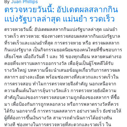
By
Juan Phillips
ตรวจหวยวันนี้: อัปเดตผลสลากกิน
แบ่งรัฐบาลล่าสุด แม่นยำ รวดเร็ว
ตรวจหวยวันนี้: อัปเดตผลสลากกินแบ่งรัฐบาลล่าสุด แม่นยำ
รวดเร็ว ตรวจหวย: ช่องทางตรวจสอบผลสลากกินแบ่งรัฐบาล
ที่รวดเร็วและแม่นยำที่สุด การตรวจหวย หรือ ตรวจผลสลาก
กินแบ่งรัฐบาล เป็นกิจกรรมยอดนิยมของคนไทยที่ชื่นชอบการ
เสี่ยงโชค เมื่อถึงวันที่ 1 และ 16 ของทุกเดือน หลายคนต่างรอ
คอยที่จะทราบผลการออกรางวัล เพื่อลุ้นเป็นผู้โชคดีได้รับ
รางวัลใหญ่ บทความนี้จะนำเสนอข้อมูลเกี่ยวกับการตรวจผล
สลากฯ อย่างละเอียด พร้อมช่องทางที่สะดวกและรวดเร็วใน
การตรวจสอบ ทำไมการตรวจหวยจึงสำคัญ นอกเหนือจาก
ความตื่นเต้นในการลุ้นรางวัลแล้ว การตรวจหวยยังมีความ
สำคัญในแง่ของการตรวจสอบความถูกต้องของสลากฯ ที่ซื้อ
มา เพื่อป้องกันการถูกหลอกลวง หรือการพลาดรางวัลที่ควร
ได้รับ นอกจากนี้ การทราบผลสลากฯ อย่างรวดเร็ว ยังช่วยให้
ผู้ที่ต้องการขึ้นเงินรางวัล สามารถดำเนินการได้อย่างทัน
ท่วงที ช่องทางในการตรวจหวยที่สะดวกและรวดเร็ว ใน