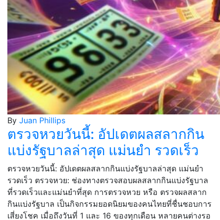
By
Juan Phillips
ตรวจหวยวันนี้: อัปเดตผลสลากกิน
แบ่งรัฐบาลล่าสุด แม่นยำ รวดเร็ว
ตรวจหวยวันนี้: อัปเดตผลสลากกินแบ่งรัฐบาลล่าสุด แม่นยำ
รวดเร็ว ตรวจหวย: ช่องทางตรวจสอบผลสลากกินแบ่งรัฐบาล
ที่รวดเร็วและแม่นยำที่สุด การตรวจหวย หรือ ตรวจผลสลาก
กินแบ่งรัฐบาล เป็นกิจกรรมยอดนิยมของคนไทยที่ชื่นชอบการ
เสี่ยงโชค เมื่อถึงวันที่ 1 และ 16 ของทุกเดือน หลายคนต่างรอ