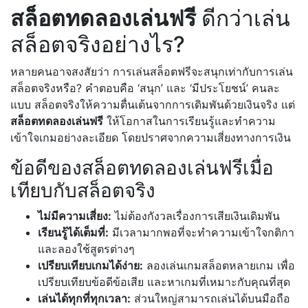
สล็อตทดลองเล่นฟรี
ดีกว่าเล่น
สล็อตจริงอย่างไร?
หลายคนอาจสงสัยว่า การเล่นสล็อตฟรีจะสนุกเท่ากับการเล่น
สล็อตจริงหรือ? คำตอบคือ ‘สนุก’ และ ‘มีประโยชน์’ คนละ
แบบ สล็อตจริงให้ความตื่นเต้นจากการเดิมพันด้วยเงินจริง แต่
สล็อตทดลองเล่นฟรี
ให้โอกาสในการเรียนรู้และทำความ
เข้าใจเกมอย่างละเอียด โดยปราศจากความเสี่ยงทางการเงิน
ข้อดีของสล็อตทดลองเล่นฟรีเมื่อ
เทียบกับสล็อตจริง
ไม่มีความเสี่ยง:
ไม่ต้องกังวลเรื่องการเสียเงินเดิมพัน
เรียนรู้ได้เต็มที่:
มีเวลามากพอที่จะทำความเข้าใจกติกา
และลองใช้สูตรต่างๆ
เปรียบเทียบเกมได้ง่าย:
ลองเล่นเกมสล็อตหลายเกม เพื่อ
เปรียบเทียบข้อดีข้อเสีย และหาเกมที่เหมาะกับคุณที่สุด
เล่นได้ทุกที่ทุกเวลา:
ส่วนใหญ่สามารถเล่นได้บนมือถือ