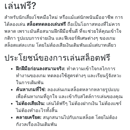
เล่นฟรี?
สำหรับนักเสี่ยงโชคมือใหม่ หรือแม้แต่นักพนันมืออาชีพ การ
ได้ลองเล่น
สล็อตทดลองเล่นฟรี
ถือเป็นโอกาสทองที่ไม่ควร
พลาด เพราะมันคือสนามฝึกฝีมือชั้นดี ที่จะช่วยให้คุณเข้าใจ
กติกา รูปแบบการจ่ายเงิน และฟีเจอร์พิเศษต่างๆ ของเกม
สล็อตแต่ละเกม โดยไม่ต้องเสียเงินเดิมพันแม้แต่บาทเดียว
ประโยชน์ของการเล่นสล็อตฟรี
ฝึกฝีมือก่อนลงสนามจริง:
ทำความเข้าใจกลไกการ
ทำงานของเกม ทดลองใช้สูตรต่างๆ และเรียนรู้จังหวะ
ในการเดิมพัน
ค้นหาเกมที่ใช่:
ลองเล่นเกมสล็อตหลากหลายรูปแบบ
เพื่อค้นหาเกมที่ถูกใจ และเข้ากับสไตล์การเล่นของคุณ
ไม่ต้องเสียเงิน:
เล่นได้ฟรีๆ ไม่ต้องฝากเงิน ไม่ต้องแชร์
ไม่ต้องทำอะไรทั้งสิ้น
คลายเครียด:
สนุกสนานไปกับเกมสล็อต โดยไม่ต้อง
กังวลเรื่องเงินเดิมพัน