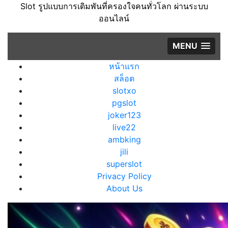
Skip
Slot รูปแบบการเดิมพันที่ครองใจคนทั่วโลก ผ่านระบบ
to
ออนไลน์
content
MENU
Close
หน้าแรก
Menu
สล็อต
slotxo
pgslot
joker123
live22
ambking
jili
superslot
Privacy Policy
About Us