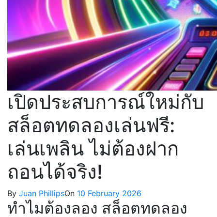
เปิดประสบการณ์ใหม่กับ
สล็อตทดลองเล่นฟรี:
เล่นเพลิน ไม่ต้องฝาก
ถอนได้จริง!
By
Juan Phillips
On
10 February 2026
ทำไมต้องลอง สล็อตทดลอง