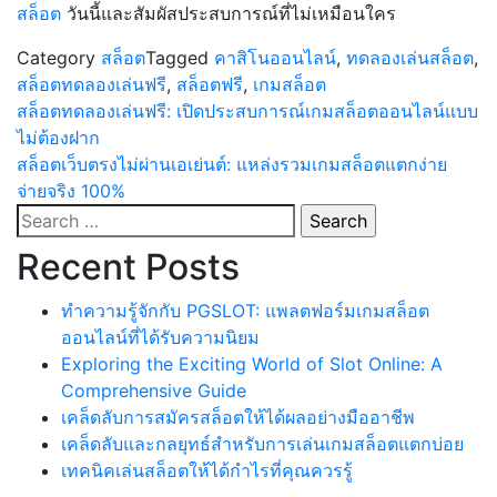
สล็อต
วันนี้และสัมผัสประสบการณ์ที่ไม่เหมือนใคร
Category
สล็อต
Tagged
คาสิโนออนไลน์
,
ทดลองเล่นสล็อต
,
สล็อตทดลองเล่นฟรี
,
สล็อตฟรี
,
เกมสล็อต
Post
สล็อตทดลองเล่นฟรี: เปิดประสบการณ์เกมสล็อตออนไลน์แบบ
ไม่ต้องฝาก
navigation
สล็อตเว็บตรงไม่ผ่านเอเย่นต์: แหล่งรวมเกมสล็อตแตกง่าย
จ่ายจริง 100%
Search
for:
Recent Posts
ทำความรู้จักกับ PGSLOT: แพลตฟอร์มเกมสล็อต
ออนไลน์ที่ได้รับความนิยม
Exploring the Exciting World of Slot Online: A
Comprehensive Guide
เคล็ดลับการสมัครสล็อตให้ได้ผลอย่างมืออาชีพ
เคล็ดลับและกลยุทธ์สำหรับการเล่นเกมสล็อตแตกบ่อย
เทคนิคเล่นสล็อตให้ได้กำไรที่คุณควรรู้