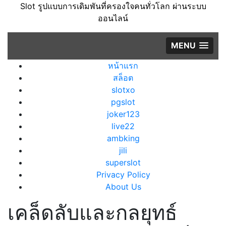
Skip
Slot รูปแบบการเดิมพันที่ครองใจคนทั่วโลก ผ่านระบบ
to
ออนไลน์
content
MENU
Close
หน้าแรก
Menu
สล็อต
slotxo
pgslot
joker123
live22
ambking
jili
superslot
Privacy Policy
About Us
เคล็ดลับและกลยุทธ์