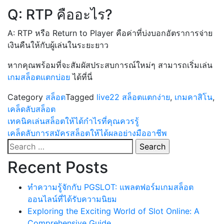
Q: RTP คืออะไร?
A: RTP หรือ Return to Player คือค่าที่บ่งบอกอัตราการจ่าย
เงินคืนให้กับผู้เล่นในระยะยาว
หากคุณพร้อมที่จะสัมผัสประสบการณ์ใหม่ๆ สามารถเริ่มเล่น
เกมสล็อตแตกบ่อย
ได้ที่นี่
Category
สล็อต
Tagged
live22 สล็อตแตกง่าย
,
เกมคาสิโน
,
เคล็ดลับสล็อต
Post
เทคนิคเล่นสล็อตให้ได้กำไรที่คุณควรรู้
เคล็ดลับการสมัครสล็อตให้ได้ผลอย่างมืออาชีพ
navigation
Search
for:
Recent Posts
ทำความรู้จักกับ PGSLOT: แพลตฟอร์มเกมสล็อต
ออนไลน์ที่ได้รับความนิยม
Exploring the Exciting World of Slot Online: A
Comprehensive Guide