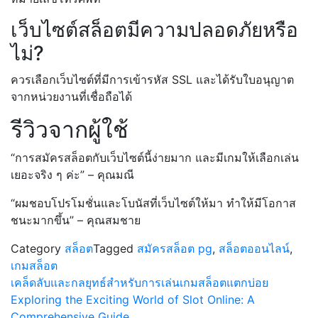
เว็บไซต์สล็อตมีความปลอดภัยหรือ
ไม่?
ควรเลือกเว็บไซต์ที่มีการเข้ารหัส SSL และได้รับใบอนุญาต
จากหน่วยงานที่เชื่อถือได้
รีวิวจากผู้ใช้
“การสมัครสล็อตกับเว็บไซต์นี้ง่ายมาก และมีเกมให้เลือกเล่น
เยอะจริง ๆ ค่ะ” – คุณมณี
“ผมชอบโปรโมชั่นและโบนัสที่เว็บไซต์ให้มา ทำให้มีโอกาส
ชนะมากขึ้น” – คุณสมชาย
Category
สล็อต
Tagged
สมัครสล็อต pg
,
สล็อตออนไลน์
,
เกมสล็อต
Post
เคล็ดลับและกลยุทธ์สำหรับการเล่นเกมสล็อตแตกบ่อย
Exploring the Exciting World of Slot Online: A
navigation
Comprehensive Guide