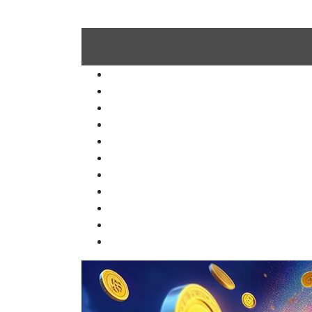
Skip
to
content