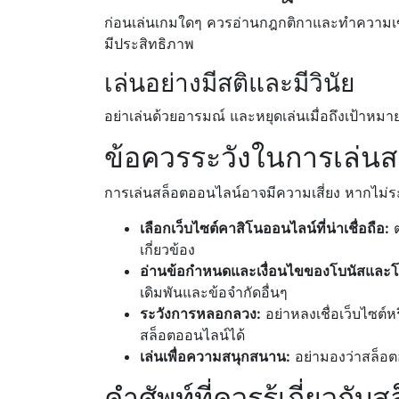
ก่อนเล่นเกมใดๆ ควรอ่านกฎกติกาและทำความเข้าใ
มีประสิทธิภาพ
เล่นอย่างมีสติและมีวินัย
อย่าเล่นด้วยอารมณ์ และหยุดเล่นเมื่อถึงเป้าหมายที
ข้อควรระวังในการเล่น
การเล่นสล็อตออนไลน์อาจมีความเสี่ยง หากไม่ระมั
เลือกเว็บไซต์คาสิโนออนไลน์ที่น่าเชื่อถือ:
ต
เกี่ยวข้อง
อ่านข้อกำหนดและเงื่อนไขของโบนัสและโป
เดิมพันและข้อจำกัดอื่นๆ
ระวังการหลอกลวง:
อย่าหลงเชื่อเว็บไซต์
สล็อตออนไลน์ได้
เล่นเพื่อความสนุกสนาน:
อย่ามองว่าสล็อต
คำศัพท์ที่ควรรู้เกี่ยวกั