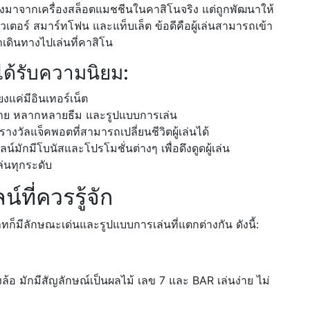
องมาจากเครื่องสล็อตแมชชีนในคาสิโนจริง แต่ถูกพัฒนาให้
ิวเตอร์ สมาร์ทโฟน และแท็บเล็ต ข้อดีคือผู้เล่นสามารถเข้า
าเดินทางไปเล่นที่คาสิโน
ได้รับความนิยม:
ียงแค่มีอินเทอร์เน็ต
มาย หลากหลายธีม และรูปแบบการเล่น
งวัลแจ็คพอตที่สามารถเปลี่ยนชีวิตผู้เล่นได้
์มักมีโบนัสและโปรโมชั่นต่างๆ เพื่อดึงดูดผู้เล่น
ล่นทุกระดับ
ี่ควรรู้จัก
มีลักษณะเด่นและรูปแบบการเล่นที่แตกต่างกัน ดังนี้:
งล้อ มักมีสัญลักษณ์เป็นผลไม้ เลข 7 และ BAR เล่นง่าย ไม่