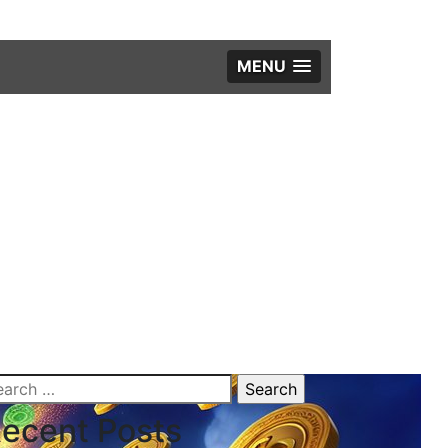
MENU
arch
:
ecent Posts