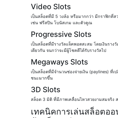
Video Slots
เป็นสล็อตที่มี 5 วงล้อ หรือมากกว่า มีกราฟิกที่สว
เช่น ฟรีสปิน โบนัสเกม และตัวคูณ
Progressive Slots
เป็นสล็อตที่มีรางวัลแจ็คพอตสะสม โดยเงินรางวัลจ
เดียวกัน จนกว่าจะมีผู้โชคดีได้รับรางวัลไป
Megaways Slots
เป็นสล็อตที่มีจำนวนช่องจ่ายเงิน (paylines) ที
ชนะมากขึ้น
3D Slots
สล็อต 3 มิติ ที่มีภาพเคลื่อนไหวสวยงามสมจริง สร้
เทคนิคการเล่นสล็อตออนไ