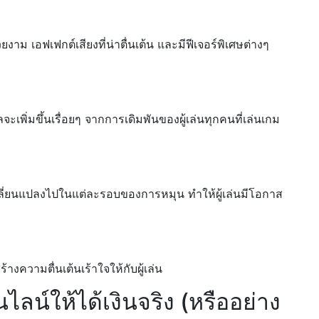
ยงาม เอฟเฟกต์เสียงที่น่าตื่นเต้น และมีฟีเจอร์พิเศษต่างๆ
ะเพิ่มขึ้นเรื่อยๆ จากการเดิมพันของผู้เล่นทุกคนที่เล่นเกม
่เปลี่ยนแปลงไปในแต่ละรอบของการหมุน ทำให้ผู้เล่นมีโอกาส
างความตื่นเต้นเร้าใจให้กับผู้เล่น
ลน์ให้ได้เงินจริง (หรืออย่าง