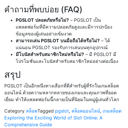
คำถามที่พบบ่อย (FAQ)
PGSLOT ปลอดภัยหรือไม่?
– PGSLOT เป็น
แพลตฟอร์มที่มีความปลอดภัยสูงและมีการปกป้อง
ข้อมูลของผู้เล่นอย่างเข้มงวด
สามารถเล่น PGSLOT บนมือถือได้หรือไม่?
– ได้
แน่นอน PGSLOT รองรับการเล่นบนทุกอุปกรณ์
มีโบนัสสำหรับสมาชิกใหม่หรือไม่?
– มี PGSLOT มี
โปรโมชั่นและโบนัสสำหรับสมาชิกใหม่อย่างต่อเนื่อง
สรุป
PGSLOT เป็นอีกหนึ่งทางเลือกที่ดีสำหรับผู้ที่รักในเกมสล็อต
ออนไลน์ ด้วยความหลากหลายของเกมและคุณภาพที่ยอด
เยี่ยม ทำให้แพลตฟอร์มนี้กลายเป็นที่นิยมในหมู่ผู้เล่นทั่วโลก
Category
สล็อต
Tagged
pgslot
,
สล็อตออนไลน์
,
เกมสล็อต
Post
Exploring the Exciting World of Slot Online: A
Comprehensive Guide