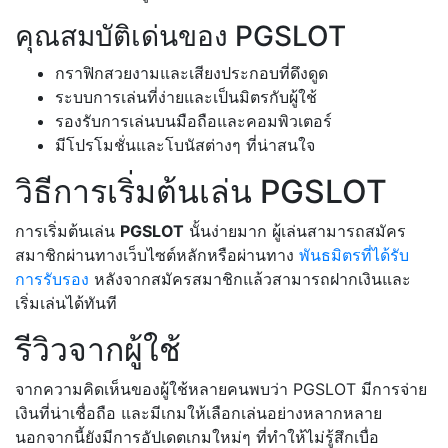
คุณสมบัติเด่นของ PGSLOT
กราฟิกสวยงามและเสียงประกอบที่ดึงดูด
ระบบการเล่นที่ง่ายและเป็นมิตรกับผู้ใช้
รองรับการเล่นบนมือถือและคอมพิวเตอร์
มีโปรโมชั่นและโบนัสต่างๆ ที่น่าสนใจ
วิธีการเริ่มต้นเล่น PGSLOT
การเริ่มต้นเล่น
PGSLOT
นั้นง่ายมาก ผู้เล่นสามารถสมัคร
สมาชิกผ่านทางเว็บไซต์หลักหรือผ่านทาง
พันธมิตรที่ได้รับ
การรับรอง
หลังจากสมัครสมาชิกแล้วสามารถฝากเงินและ
เริ่มเล่นได้ทันที
รีวิวจากผู้ใช้
จากความคิดเห็นของผู้ใช้หลายคนพบว่า PGSLOT มีการจ่าย
เงินที่น่าเชื่อถือ และมีเกมให้เลือกเล่นอย่างหลากหลาย
นอกจากนี้ยังมีการอัปเดตเกมใหม่ๆ ที่ทำให้ไม่รู้สึกเบื่อ