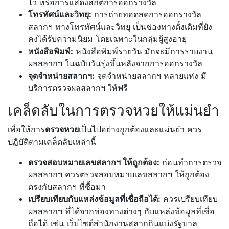
ไว้ หรือการแสดงสถิติการออกรางวัล
โทรทัศน์และวิทยุ:
การถ่ายทอดสดการออกรางวัล
สลากฯ ทางโทรทัศน์และวิทยุ เป็นช่องทางดั้งเดิมที่ยัง
คงได้รับความนิยม โดยเฉพาะในกลุ่มผู้สูงอายุ
หนังสือพิมพ์:
หนังสือพิมพ์รายวัน มักจะมีการรายงาน
ผลสลากฯ ในฉบับวันรุ่งขึ้นหลังจากการออกรางวัล
จุดจำหน่ายสลากฯ:
จุดจำหน่ายสลากฯ หลายแห่ง มี
บริการตรวจผลสลากฯ ให้ฟรี
เคล็ดลับในการตรวจหวยให้แม่นยำ
เพื่อให้การ
ตรวจหวย
เป็นไปอย่างถูกต้องและแม่นยำ ควร
ปฏิบัติตามเคล็ดลับเหล่านี้
ตรวจสอบหมายเลขสลากฯ ให้ถูกต้อง:
ก่อนทำการตรวจ
ผลสลากฯ ควรตรวจสอบหมายเลขสลากฯ ให้ถูกต้อง
ตรงกับสลากฯ ที่ซื้อมา
เปรียบเทียบกับแหล่งข้อมูลที่เชื่อถือได้:
ควรเปรียบเทียบ
ผลสลากฯ ที่ได้จากช่องทางต่างๆ กับแหล่งข้อมูลที่เชื่อ
ถือได้ เช่น เว็บไซต์สำนักงานสลากกินแบ่งรัฐบาล