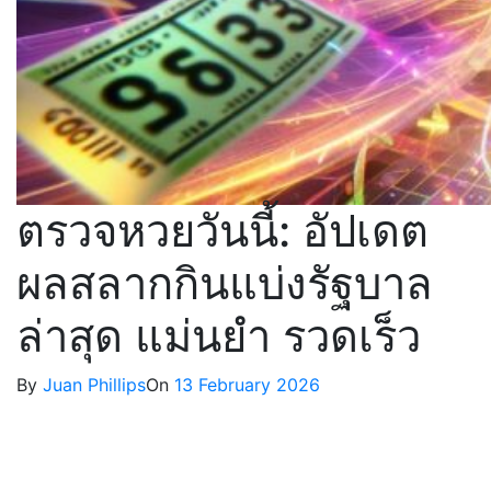
ตรวจหวยวันนี้: อัปเดต
ผลสลากกินแบ่งรัฐบาล
ล่าสุด แม่นยำ รวดเร็ว
By
Juan Phillips
On
13 February 2026