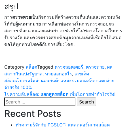
สรุป
การ
ตรวจหวย
เป็นกิจกรรมที่สร้างความตื่นเต้นและความหวัง
ให้กับผู้คนมากมาย การเลือกช่องทางในการตรวจสอบผล
สลากฯ ที่สะดวกและแม่นยำ จะช่วยให้ไม่พลาดโอกาสในการ
รับรางวัล และควรตรวจสอบข้อมูลจากแหล่งที่เชื่อถือได้เสมอ
ขอให้ทุกท่านโชคดีกับการเสี่ยงโชค!
Category
สล็อต
Tagged
ตรวจลอตเตอรี่
,
ตรวจหวย
,
ผล
สลากกินแบ่งรัฐบาล
,
หวยออกอะไร
,
เลขเด็ด
Post
สล็อตเว็บตรงไม่ผ่านเอเย่นต์: แหล่งรวมเกมสล็อตแตกง่าย
จ่ายจริง 100%
navigation
ไขความลับสล็อต:
แจกสูตรสล็อต
เพิ่มโอกาสทำกำไรจริง!
Search
for:
Recent Posts
ทำความรู้จักกับ PGSLOT: แพลตฟอร์มเกมสล็อต