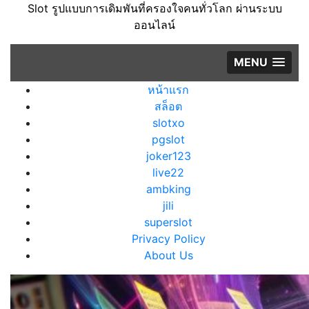
Skip
Slot รูปแบบการเดิมพันที่ครองใจคนทั่วโลก ผ่านระบบ
to
ออนไลน์
content
MENU
Close
หน้าแรก
Menu
สล็อต
slotxo
pgslot
joker123
live22
ambking
jili
superslot
Privacy Policy
About Us